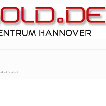
sind mit
*
markiert